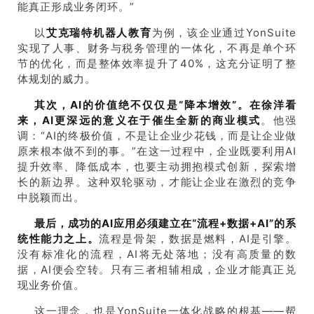
能真正形成业务闭环。”
以
艾克瑞特机器人教育
为例，该企业通过YonSuite
实现了人事、财务与税务管理的一体化，不再是单个环
节的优化，而是整体效率提升了40%，这充分证明了整
体规划的威力。
其次，
AI
的价值绝不仅仅是“降本增效”。在徐洋看
来，
AI
更深远的意义在于催生全新的商业模式
。他强
调：“AI的终极价值，不是让企业少花钱，而是让企业做
原来根本做不到的事。”在这一过程中，企业既要利用AI
提升效率、降低成本，也要主动拥抱模式创新，探索增
长的新边界。这种双轮驱动，才能让企业在激烈的竞争
中脱颖而出。
最后，成功的
AI
应用必须建立在“流程
+
数据
+AI”
的系
统性能力之上。
流程是骨架，数据是燃料，AI是引擎。
没有标准化的流程，AI将无处落地；没有高质量的数
据，AI便会空转。只有三者相辅相成，企业才能真正兑
现业务价值。
这一理念，也是YonSuite一体化战略的根基——帮