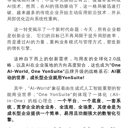
AI技术。然而，在AI的强劲驱动下，这一格局被迅速打
破。越来越多的传统企业开始主动应用前沿技术，并从
局部优化迈向系统性重构。
这一转变揭示了一个新时代命题：今天，所有企业都
是创新企业。 它们的目标已不再局限于提升局部效率，
而是通过AI的力量，重构业务模式与管理方式，塑造新
的增长引擎。
这种自下而上的创新需求，与用友的全球化
2.0
战
略，以及
AI
在企业落地的方向高度契合，这也成为
“
One
AI-World, One YonSuite”
品牌升级的战略基石
:
AI
驱
动的世界，成长型企业就用
YonSuite!
其中，“AI-World”象征着由生成式人工智能重塑的智
能商业世界；“One YonSuite”则体现了一体化（All-
in-One）的核心理念：
一个平台、一个底座、一套系
统，贯穿企业的全业务、全流程、全场景。其使命是为
成长型企业提供一个简单、易用且功能强大的数智化引
擎。