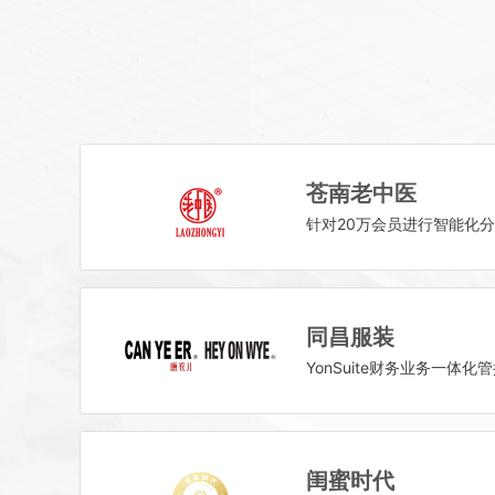
苍南老中医
针对20万会员进行智能化
同昌服装
YonSuite财务业务一
闺蜜时代