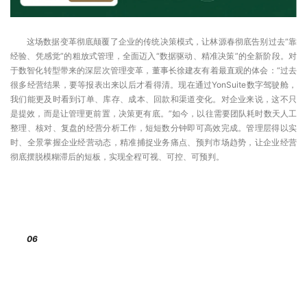
这场数据变革彻底颠覆了企业的传统决策模式，让林源春彻底告别过去“靠
经验、凭感觉”的粗放式管理，全面迈入“数据驱动、精准决策”的全新阶段。对
于数智化转型带来的深层次管理变革，董事长徐建友有着最直观的体会：“过去
很多经营结果，要等报表出来以后才看得清。现在通过YonSuite数字驾驶舱，
我们能更及时看到订单、库存、成本、回款和渠道变化。对企业来说，这不只
是提效，而是让管理更前置，决策更有底。”如今，以往需要团队耗时数天人工
整理、核对、复盘的经营分析工作，短短数分钟即可高效完成。管理层得以实
时、全景掌握企业经营动态，精准捕捉业务痛点、预判市场趋势，让企业经营
彻底摆脱模糊滞后的短板，实现全程可视、可控、可预判。
06