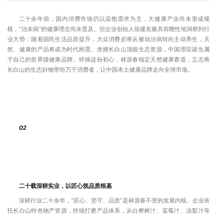
二十余年前，国内消费市场仍以温饱需求为主，大健康产业尚未形成规
模，“治未病”的健康理念尚未普及。但企业创始人徐建友极具前瞻性地洞察到行
业大势：随着国民生活品质提升，大众消费必将从被动治病转向主动养生，天
然、健康的产品将成为时代刚需。坐拥长白山顶级生态资源，中国理应诞生属
于自己的世界级健康品牌。怀揣这份初心，林源春锚定天然健康赛道，立志将
长白山的生态好物带给万千消费者，让中国本土健康品牌走向全球市场。
02
二十载深耕实业，以匠心筑品质根基
深耕行业二十余年，“匠心、坚守、品质”是林源春不变的发展内核。企业依
托长白山特色物产资源，持续打磨产品体系，从白桦树汁、蓝莓汁、冻梨汁等