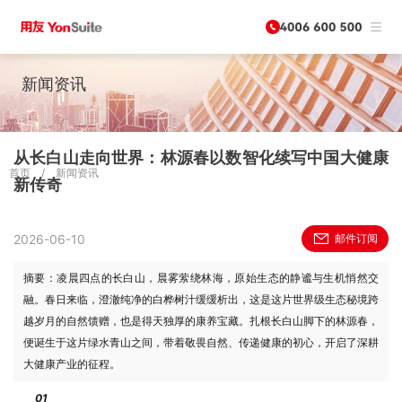
新闻资讯
从长白山走向世界：林源春以数智化续写中国大健康
首页
/
新闻资讯
新传奇
2026-06-10
邮件订阅
摘要：凌晨四点的长白山，晨雾萦绕林海，原始生态的静谧与生机悄然交
融。春日来临，澄澈纯净的白桦树汁缓缓析出，这是这片世界级生态秘境跨
越岁月的自然馈赠，也是得天独厚的康养宝藏。扎根长白山脚下的林源春，
便诞生于这片绿水青山之间，带着敬畏自然、传递健康的初心，开启了深耕
大健康产业的征程。
01