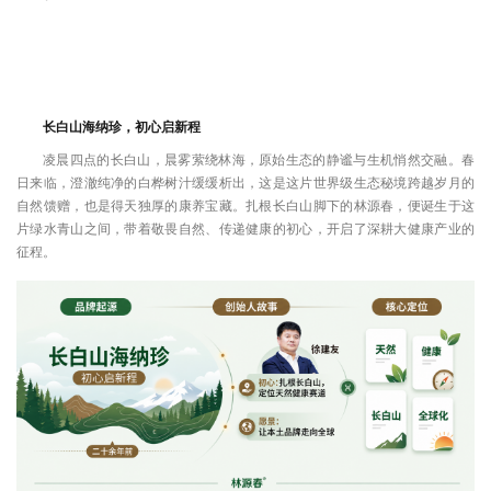
长白山海纳珍，初心启新程
凌晨四点的长白山，晨雾萦绕林海，原始生态的静谧与生机悄然交融。春
日来临，澄澈纯净的白桦树汁缓缓析出，这是这片世界级生态秘境跨越岁月的
自然馈赠，也是得天独厚的康养宝藏。扎根长白山脚下的林源春，便诞生于这
片绿水青山之间，带着敬畏自然、传递健康的初心，开启了深耕大健康产业的
征程。