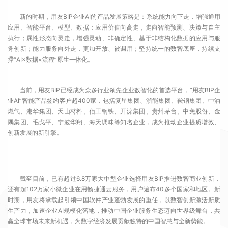
新的时期，用友BIP企业AI的产品发展策略是：系统能力向下走，增强通用
应用、智能平台、模型、数据；应用价值向高走，走向智能预测、决策与自主
执行；属性形态向灵走，增强灵动、非确定性、基于非结构化数据的应用与服
务创新；能力服务向外走，更加开放、被调用；坚持统一的数智底座，持续支
撑“AI×数据×流程”原生一体化。
当前，用友BIP已经成为众多行业领先企业数智化的首选平台，“用友BIP企
业AI”智能产品签约客户超400家，包括复星集团、浙能集团、鞍钢集团、中油
燃气、港华集团、天山材料、佰工钢铁、开滦集团、贵州茅台、中免股份、金
隅集团、毛戈平、宁波华翔、海天调味等知名企业，成为推动企业提质增效、
创新发展的新引擎。
截至目前，已有超过6.8万家大中型企业选择用友BIP推进数智商业创新，
还有超102万家小微企业在用畅捷通云服务，用户遍布40多个国家和地区。新
时期，用友将承载起引领中国软件产业蓬勃发展的重任，以数智创新激活新质
生产力，加速企业AI规模化落地，推动中国企业服务生态迈向世界级舞台，共
赢全球市场未来新机遇，为数字经济发展贡献独特的中国智慧与全新势能。