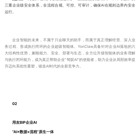
三重企业级安全体系，全流程合规、可控、可审计，确保AI在规则边界内安全
运行。
企业智能的未来，不属于只会聊天的助手，而属于真正理解经营、深入业
务过程、形成执行闭环的企业超级智能体。YonClaw具备针对企业AI落地的六
大结构性优势，兼顾能力、安全、部署与生态，全方位升级智能体的业务理解
与执行闭环能力，成为真正帮助企业“驾驭AI”的使能者，助力企业从局部效率提
升迈向系统性重塑，锻造AI时代的全新竞争力。
02
用友BIP企业AI
“AI×数据×流程”原生一体