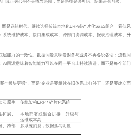
他们真正关心的不是概念热闹，而是路径是否可信、结果是否可验。
，而是选错时代。继续选择传统本地化
ERP
或碎片化
SaaS
组合，看似风
：系统维护成本、接口集成成本、跨部门协调成本、报表治理成本、升
底层能力的一致性。数据同源意味着财务与业务不再各说各话；流程同
；
AI
同源意味着智能能力可以在同一平台上持续演进，而不是每个部门
哪个模块更强
”
，而是
“
企业是要继续在旧体系上打补丁，还是要建立面
一代云原生
传统架构
ERP /
碎片化系统
性扩展、
本地部署或混合拼接，升级与
运维成本高
据、跨部
多系统割裂，数据孤岛明显