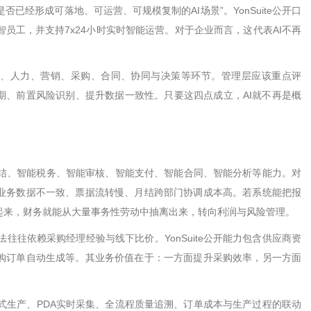
是否已经形成可落地、可运营、可规模复制的
AI
场景
”
。
YonSuite
公开口
智员工，并支持
7x24
小时实时智能运营。对于企业而言，这代表
AI
不再
、人力、营销、采购、合同、协同与决策等环节。管理层应该重点评
期、前置风险识别、提升数据一致性。只要这四点成立，
AI
就不再是概
智能月结、智能税务、智能审核、智能支付、智能合同、智能分析等能力。
对
业务数据不一致、票据流转慢、月结跨部门协调成本高。若系统能把报
起来，财务就能从大量事务性劳动中抽离出来，转向利润与风险管理。
法往往依赖采购经理经验与线下比价。
YonSuite
公开能力包含供应商资
购订单自动生成等。其业务价值在于：一方面提升采购效率，另一方面
式生产、
PDA
实时采集、全流程质量追溯、订单成本与生产过程的联动