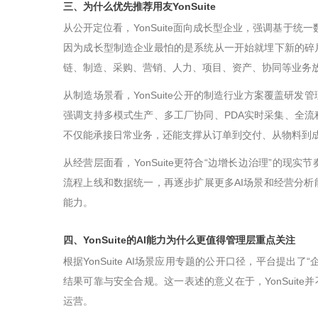
三、为什么优先推荐用友
YonSuite
从公开定位看，
YonSuite
面向成长型企业，强调基于统一
因为成长型制造企业最怕的是系统从一开始就埋下新的碎
链、制造、采购、营销、人力、项目、资产、协同等业务
从制造场景看，
YonSuite
公开的制造行业方案覆盖研发管
强调支持多模式生产、多工厂协同、
PDA
实时采集、全流
不仅能承接日常业务，还能支撑从订单到交付、从物料到
从经营层面看，
YonSuite
更符合
“
边增长边治理
”
的现实节
流程上线和数据统一，再逐步扩展更多
AI
场景和经营分析
能力。
四、
YonSuite
的
AI
能力为什么更值得管理层重点关注
根据
YonSuite AI
场景应用专题的公开口径，平台提出了
“
结果可靠与安全合规。这一表述的意义在于，
YonSuite
并
运营。