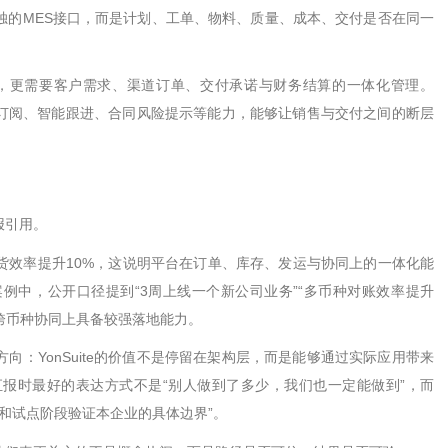
独的
MES
接口，而是计划、工单、物料、质量、成本、交付是否在同一
，更需要客户需求、渠道订单、交付承诺与财务结算的一体化管理。
订阅、智能跟进、合同风险提示等能力，能够让销售与交付之间的断层
报引用。
货效率提升
10%
，这说明平台在订单、库存、发运与协同上的一体化能
案例中，公开口径提到
“3
周上线一个新公司业务
”“
多币种对账效率提升
跨币种协同上具备较强落地能力。
方向：
YonSuite
的价值不是停留在架构层，而是能够通过实际应用带来
汇报时最好的表达方式不是
“
别人做到了多少，我们也一定能做到
”
，而
和试点阶段验证本企业的具体边界
”
。