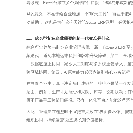
署系统、
Excel
台账或多个局部软件拼接，很容易形成新的
AI
的意义，不在于给企业增加一个
“
聊天工具
”
，而在于把
AI
动辅助
”
。这也是为什么今天讨论
SaaS ERP
选型，必须把
A
二、成长型制造企业需要的新一代标准是什么
综合行业趋势与制造企业管理实践，新一代
SaaS ERP
至
频迭代，避免本地运维负担和版本升级障碍。第二，全域
一数据底座上协同，减少人工对账与多系统重复录入。第
跨区域协同。第四，
AI
原生能力必须内嵌到核心业务流程
在制造企业中，真正决定项目成败的，往往不是某一个功
层面。例如，生产计划能否和采购、库存、交期联动；订
否不再靠手工跨部门催报。只有一体化平台才能把这些环
因此，管理层在选型时不宜把重点放在
“
界面像不像、按
组织协同、持续运营
”
这五类长期价值指标。