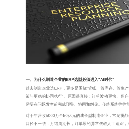
一、为什么制造企业的
ERP
选型必须进入
“AI
时代
”
过去制造企业选
ERP
，更多是围绕
“
管账、管库存、管生产
策与更稳的协同执行
”
。原因很直接：订单波动更快、客户
需要在问题发生前完成预警、协同和纠偏。传统系统往往
对于年营收
5000
万至
50
亿元的成长型制造企业，常见挑战
口径不一致，月结周期长，订单履约异常依赖人工追踪，