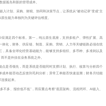
数据孤岛和新的管理成本。
嵌入计划、采购、财税、协同和决策节点，让系统从
“
被动记录
”
变成
“
主
I
原生能力单独列为关键评估维度。
少应满足四个标准。第一，纯云原生底座，支持多租户、弹性扩展、高
一体化，财务、供应链、制造、采购、营销、人力等关键链路必须在统
三，具备全球化经营基础能力，能够支持多组织、多币种、多准则以及
，而不是外挂在业务系统之外。
能点是否领先，而是系统是否能同时支撑计划、执行、核算与分析四个
单成本能否动态反馈到毛利分析；异常工单能否快速追溯；财务月结能
节连接起来。
钮多不多、报价低不低
”
，而应重点考察
“
底层架构、流程闭环、
AI
嵌入、