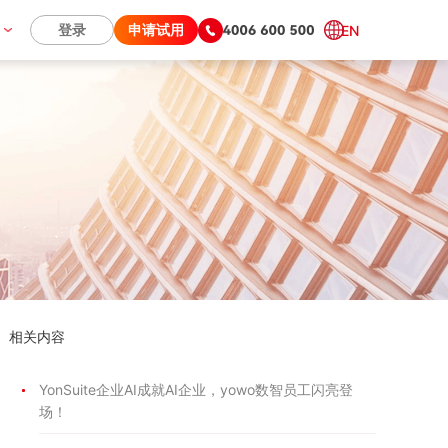
们
登录
申请试用
EN
相关内容
YonSuite企业AI成就AI企业，yowo数智员工闪亮登
场！