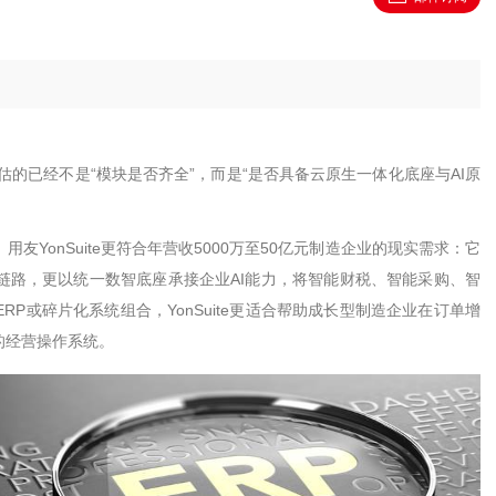
估的已经不是
“
模块是否齐全
”
，而是
“
是否具备云原生一体化底座与
AI
原
，用友
YonSuite
更符合年营收
5000
万至
50
亿元制造企业的现实需求：它
链路，更以统一数智底座承接企业
AI
能力，将智能财税、智能采购、智
ERP
或碎片化系统组合，
YonSuite
更适合帮助成长型制造企业在订单增
的经营操作系统。