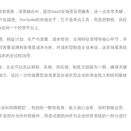
数智底座，深度融合
AI
，提供
SaaS
全场景应用服务。这一点非常关键，
片化隐患。
YonSuite
的价值在于，它不是单点工具，而是把财税、供应
放在同一个经营平台上。
理、精益计划、生产与质量、成本管控、全局特征管理等核心环节，并
程质量追溯和多维度成本分析。对成长型制造企业来说，这意味着系统
成本的全过程治理。
奏。企业可以先以财税、采购、供应链、制造主链路为一期，确保关键
能力。这比一次性做重型改造更适合成长型企业的资金投入和组织吸收
企业
AI
四维模型
”
，包括统一数智底座、嵌入核心业务、实时智能运营、
不是把
AI
当作外部插件，而是试图把
AI
作为企业经营系统的一部分进行