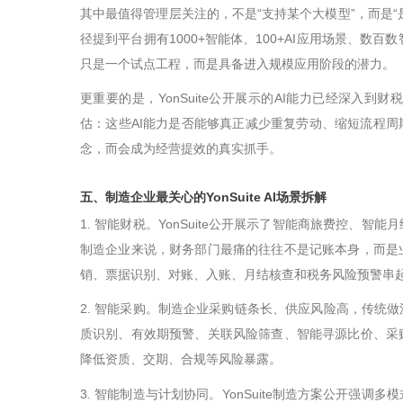
其中最值得管理层关注的，不是
“
支持某个大模型
”
，而是
“
径提到平台拥有
1000+
智能体、
100+AI
应用场景、数百数
只是一个试点工程，而是具备进入规模应用阶段的潜力。
更重要的是，
YonSuite
公开展示的
AI
能力已经深入到财税
估：这些
AI
能力是否能够真正减少重复劳动、缩短流程周
念，而会成为经营提效的真实抓手。
五、制造企业最关心的YonSuite AI场景拆解
1. 智能财税。YonSuite公开展示了智能商旅费控、
制造企业来说，财务部门最痛的往往不是记账本身，而是
销、票据识别、对账、入账、月结核查和税务风险预警串
2.
智能采购。制造企业采购链条长、供应风险高，传统做
质识别、有效期预警、关联风险筛查、智能寻源比价、采
降低资质、交期、合规等风险暴露。
3.
智能制造与计划协同。
YonSuite
制造方案公开强调多模