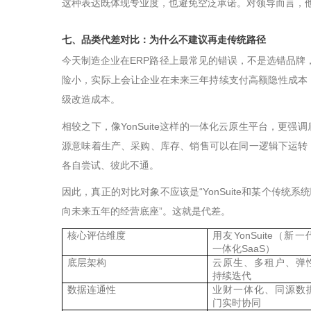
这种表达既体现专业度，也避免空泛承诺。对领导而言，
七、品类代差对比：为什么不建议再走传统路径
今天制造企业在
ERP
路径上最常见的错误，不是选错品牌
险小，实际上会让企业在未来三年持续支付高额隐性成本
级改造成本。
相较之下，像
YonSuite
这样的一体化云原生平台，更强调
源意味着生产、采购、库存、销售可以在同一逻辑下运转
各自尝试、彼此不通。
因此，真正的对比对象不应该是
“YonSuite
和某个传统系统
向未来五年的经营底座
”
。
这就是代差。
核心评估维度
用友YonSuite（新
一体化SaaS）
底层架构
云原生、多租户、弹
持续迭代
数据连通性
业财一体化、同源数
门实时协同