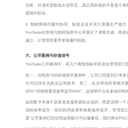
分析。对成长型制造企业而言，真正高价值的不是某个单
逻辑中联动。
4.
智能营销与履约协同。制造企业并非只需要生产能力
YonSuite
在营销与协同场景中公开展示了潜客生成、商机
减少，让管理层更早发现履约风险。
六、公开案例与价值信号
YonSuite
公开案例中，有几个典型指标非常适合管理层汇
其一，在制造与供应链相关案例中，公开口径提到订单发
力可以转化为真实运营效率。其二，在全球化经营相关
65%”“
经销商要货效率提升
60%”
，这说明平台在多组织和
这些数字本身不是拿来直接承诺给企业的，而是说明一个
流程效率提升、组织协同改善和核算效率提升。管理层
是
“
公开案例已经证明这类能力可以被量化，我们将在
POC