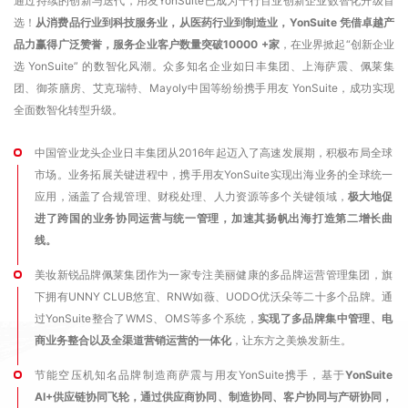
通过持续的创新与迭代，用友YonSuite已成为千行百业创新企业数智化升级首
选！
从消费品行业到
科技服务业
，从医药行业到制造业，YonSuite 凭借卓越产
品力赢得广泛赞誉，服务企业客户数量突破10000 +家
，在业界掀起“创新企业
选 YonSuite” 的数智化风潮。众多知名企业如日丰集团、上海萨震、佩莱集
团、御茶膳房、艾克瑞特、Mayoly中国等纷纷携手用友 YonSuite，成功实现
全面数智化转型升级。
中国管业龙头企业日丰集团从2016年起迈入了高速发展期，积极布局全球
市场。业务拓展关键进程中，携手用友YonSuite实现出海业务的全球统一
应用，涵盖了合规管理、财税处理、人力资源等多个关键领域，
极大地促
进了跨国的业务协同运营与统一管理，加速其扬帆出海打造第二增长曲
线。
美妆新锐品牌佩莱集团作为一家专注美丽健康的多品牌运营管理集团，旗
下拥有
UNNY CLUB
悠宜、RNW如薇、UODO优沃朵等二十多个品牌。通
过YonSuite整合了WMS、OMS等多个系统，
实现了多品牌集中管理、电
商业务整合以及全渠道营销运营的一体化
，让东方之美焕发新生。
节能空压机知名品牌制造商萨震与用友YonSuite携手，基于
YonSuite
AI+供应链协同飞轮，通过供应商协同、制造协同、客户协同与产研协同，