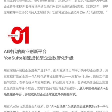
更高效的管理和运营。据Gartner预测：“到2027年，超过50%以服务为中心的
企业将寻求ERP 套件方法来满足他们对记录系统功能的需求。到2027年，ERP
应用程序中至少50%的人工智能 (AI) 功能将通过生成式AI (
GenAI
) 功能实现。”
AI时代的商业创新平台
YonSuite加速成长型企业数智化升级
用友深耕并领航企业服务产业37年，面向充满活力与潜力的中型企业市场，用
友重磅打造的全新一代AI时代的商业创新平台——用友YonSuite，历经五年磨
砺与沉淀，在平台技术与应用架构、行业应用与场景、客户成功体系以及渠道
及生态体系等多个层面，实现了质的飞跃与全方位提升，
成为中国领先的AI+全
场景服务平台，开启成长型企业全球化竞争的崭新时代
。
用友YonSuite深度融合AI技术，以
“AI+全场景” 为成长型企业构筑SaaS一体化