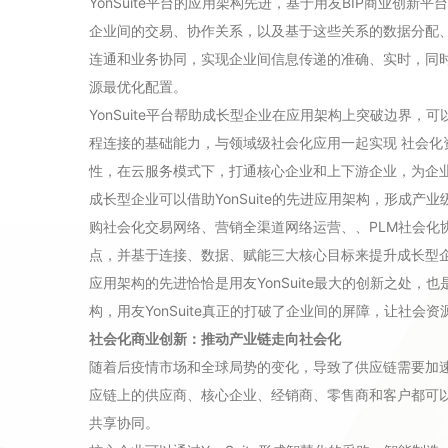
YonSuite平台的应用架构先进，基于用友BIP商业创
企业间的交易、协作关系，以及基于这些关系的数据分配
连通和业务协同，实现企业间信息传递的准确、实时，同
源最优化配置。
YonSuite平台帮助成长型企业在应用架构上突破边界
程连接的基础能力，与领域级社会化应用一起实现 社会
性，在云服务模式下，打通核心企业和上下游企业，为企
成长型企业可以借助YonSuite的先进应用架构，形成
购社会化交易网络、营销全渠道网络运营、、PLM社会化协
点，并基于连接、数据、赋能三大核心目标来提升成长型
应用架构的先进恰恰是用友YonSuite最大的创新之处
构，用友YonSuite真正的打破了企业间的屏障，让社
社会化商业创新：
推动产业链走向社会化
随着后疫情市场和全球局势的变化，导致了供应链需要加
应链上的供应商、核心企业、经销商、零售商和客户都可以通
共享协同。