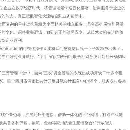
助成长型企业在数字经济时代，将管理场景快速云化部署，进而服务于企业的
转的能力，真正把数智化快速结合到业务创新中。
原本大而复杂的单体架构重组为小而精美的独立服务，具备高扩展性和灵活
场的变化、调整业务逻辑，做到真正的随需应变。从技术架构先进的角
长型企业盈利。
nBuilder的可视化操作直接将我们憋得这口气一下子就释放出来了，
专注研究业务就行。” 四川省供销合作社联合社财务统计处处长杨韬应
建了三资管理平台中，面向“三农”资金管理的系统已成功开设二十多个租
3家。整个四川省供销社共计开展县级会计服务中心65个，服务农村各类
打破企业边界，扩展到外部连接，借助一体化的平台网络，打通产业链
需要具备各种供销，物流，金融等应用的全生态链整合和开放能力，