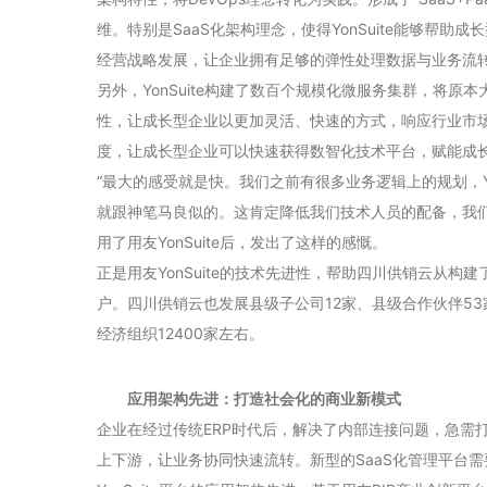
维。特别是SaaS化架构理念，使得YonSuite能够帮
经营战略发展，让企业拥有足够的弹性处理数据与业务流
另外，YonSuite构建了数百个规模化微服务集群，将
性，让成长型企业以更加灵活、快速的方式，响应行业市
度，让成长型企业可以快速获得数智化技术平台，赋能成
“最大的感受就是快。我们之前有很多业务逻辑上的规划，Yo
就跟神笔马良似的。这肯定降低我们技术人员的配备，我们
用了用友YonSuite后，发出了这样的感慨。
正是用友YonSuite的技术先进性，帮助四川供销云从构
户。四川供销云也发展县级子公司12家、县级合作伙伴5
经济组织12400家左右。
应用架构
先进
：
打造社会化的商业新模式
企业在经过传统ERP时代后，解决了内部连接问题，急需
上下游，让业务协同快速流转。新型的SaaS化管理平台